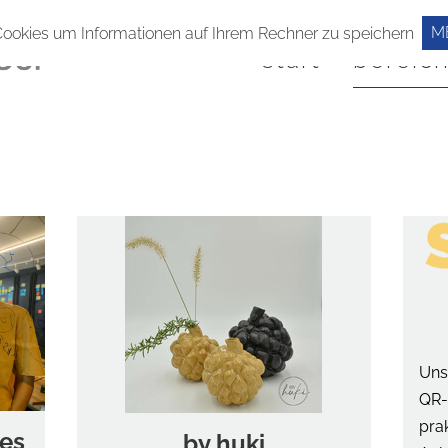
M
Cookies um Informationen auf Ihrem Rechner zu speichern
start
bereic
Uns
QR-
pra
ces
by huki